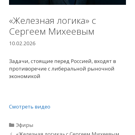
«Железная логика» с
Сергеем Михеевым
10.02.2026
Задачи, стоящие перед Россией, входят в
противоречие с либеральной рыночной
экономикой
Смотреть видео
Рубрики
Эфиры
«Железная логика» с Сергеем Михеевым