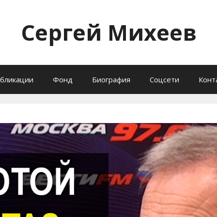
Сергей Михеев
бликации
Фонд
Биография
Соцсети
Конт