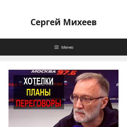
Перейти
к
содержимому
Сергей Михеев
Меню