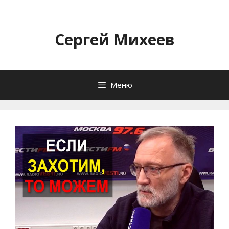
Перейти
к
содержимому
Сергей Михеев
Меню