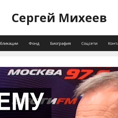
Сергей Михеев
бликации
Фонд
Биография
Соцсети
Конт