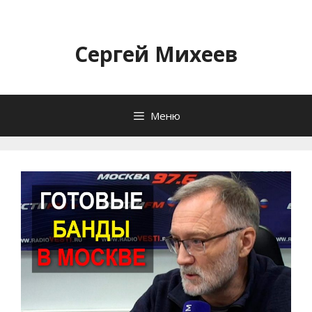
Перейти
к
содержимому
Сергей Михеев
Меню