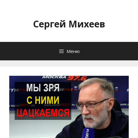
Перейти
к
содержимому
Сергей Михеев
Меню