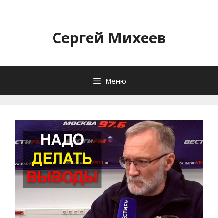
Перейти
к
содержимому
Сергей Михеев
Меню