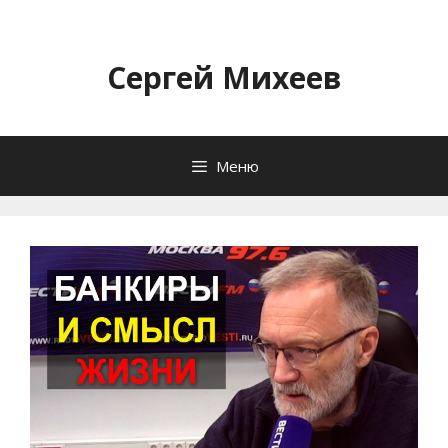
Перейти
к
содержимому
Сергей Михеев
Меню