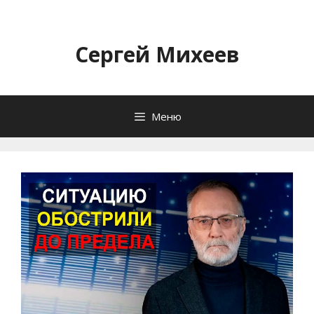
Перейти
к
содержимому
Сергей Михеев
Меню