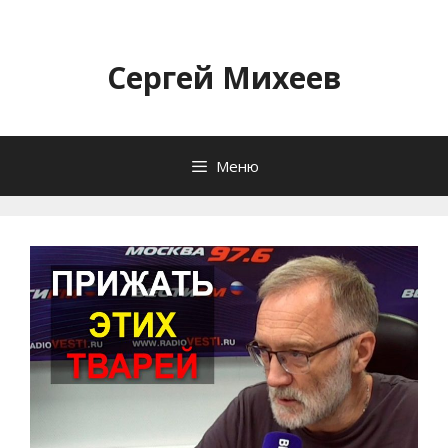
Перейти
к
содержимому
Сергей Михеев
Меню