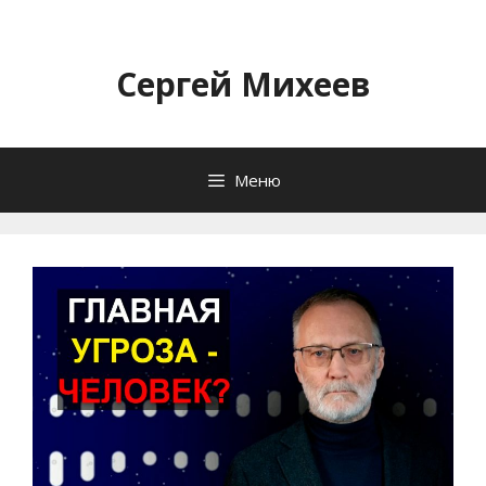
Перейти
к
содержимому
Сергей Михеев
Меню