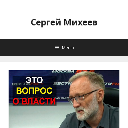
Перейти
к
содержимому
Сергей Михеев
Меню