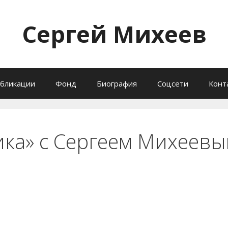
Сергей Михеев
бликации
Фонд
Биография
Соцсети
Конт
ика» с Сергеем Михеев