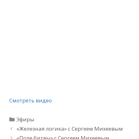
Смотреть видео
Рубрики
Эфиры
«Железная логика» с Сергеем Михеевым
«Поле битвы» с Сергеем Михеевым