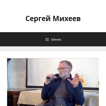
Перейти
к
содержимому
Сергей Михеев
Меню