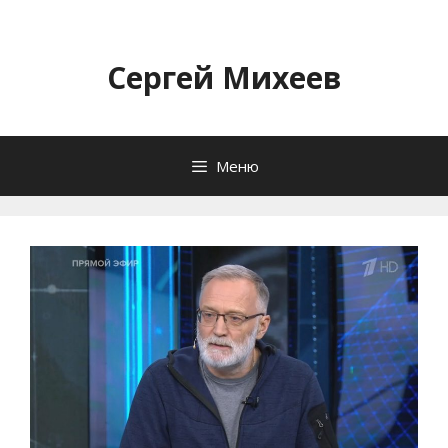
Перейти
к
содержимому
Сергей Михеев
Меню