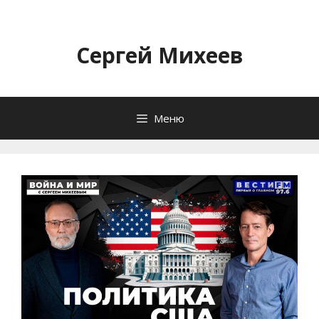
Перейти
к
содержимому
Сергей Михеев
Меню