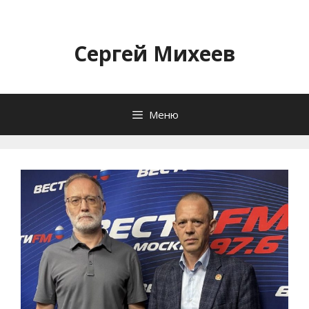
Перейти
к
содержимому
Сергей Михеев
Меню