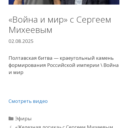
«Война и мир» с Сергеем
Михеевым
02.08.2025
Полтавская битва — краеугольный камень
формирования Российской империи \ Война
и мир
Смотреть видео
Рубрики
Эфиры
«Железная логика» с Сергеем Михеевым