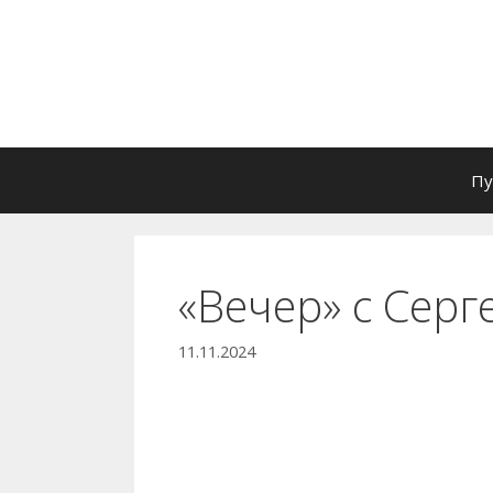
Перейти
к
содержимому
Пу
«Вечер» с Сер
11.11.2024