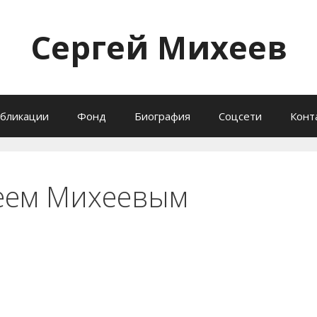
Сергей Михеев
бликации
Фонд
Биография
Соцсети
Конт
геем Михеевым