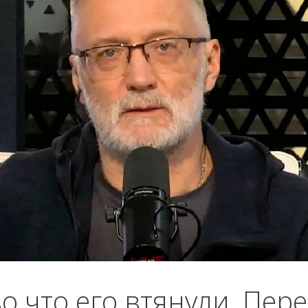
о что его втянули. Пер