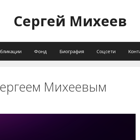
Сергей Михеев
бликации
Фонд
Биография
Соцсети
Конт
Сергеем Михеевым