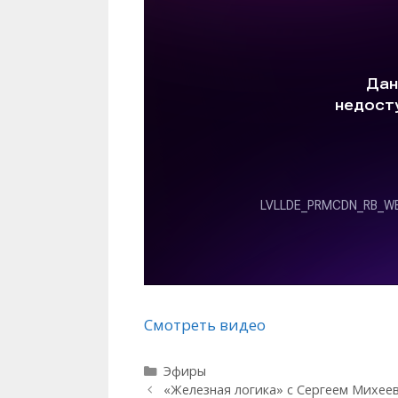
Смотреть видео
Рубрики
Эфиры
«Железная логика» с Сергеем Михее