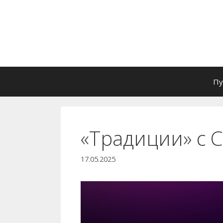
Перейти
к
содержимому
Пу
«Традиции» с 
17.05.2025