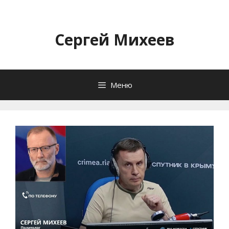
Перейти
к
содержимому
Сергей Михеев
Меню