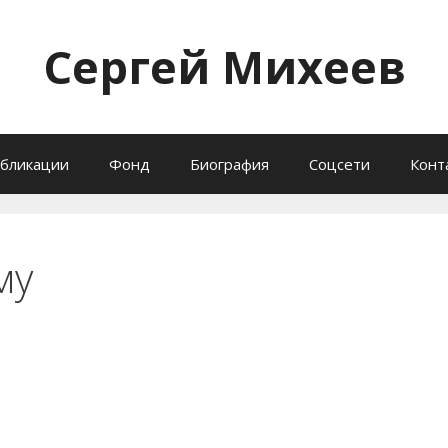
Сергей Михеев
бликации
Фонд
Биография
Соцсети
Конт
му