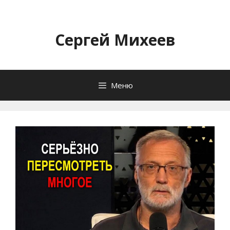
Перейти
к
содержимому
Сергей Михеев
Меню