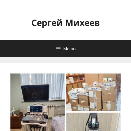
Перейти
к
содержимому
Сергей Михеев
Меню