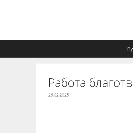
Перейти
к
содержимому
Пу
Работа благот
26.02.2025