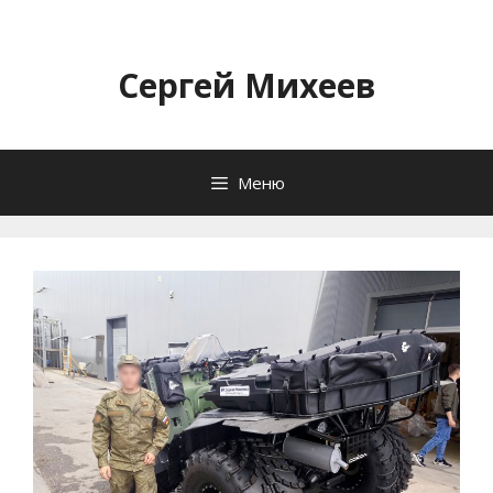
Перейти
к
содержимому
Сергей Михеев
Меню