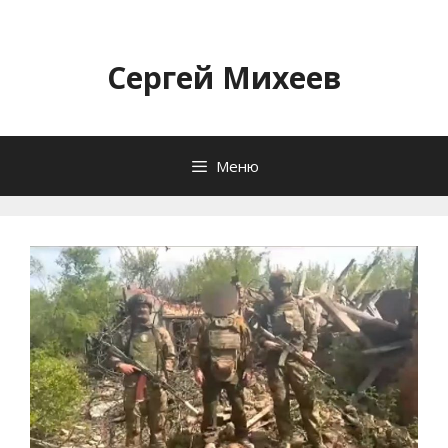
Перейти
к
содержимому
Сергей Михеев
Меню