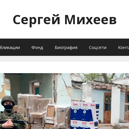
Сергей Михеев
бликации
Фонд
Биография
Соцсети
Конт