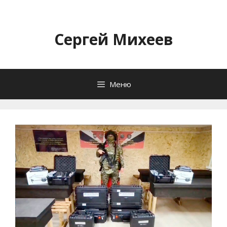
Перейти
к
содержимому
Сергей Михеев
Меню