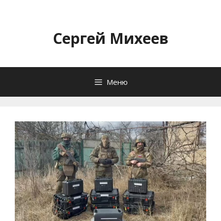
Перейти
к
содержимому
Сергей Михеев
Меню