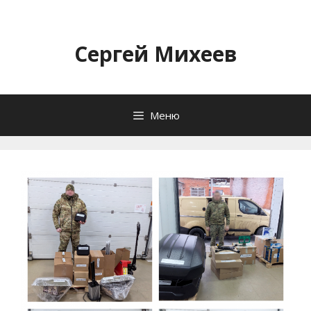
Перейти
к
содержимому
Сергей Михеев
Меню