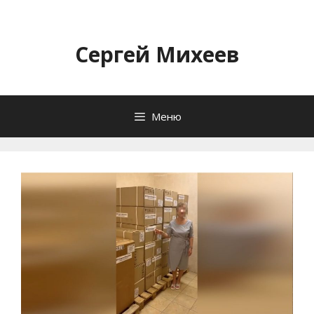
Перейти
к
содержимому
Сергей Михеев
Меню