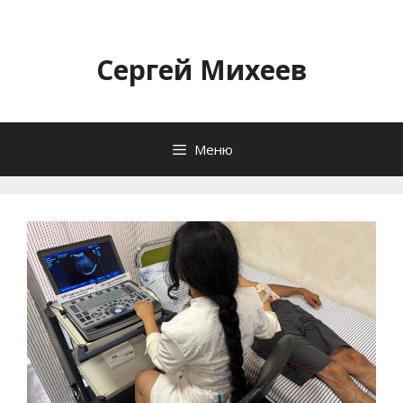
Перейти
к
содержимому
Сергей Михеев
Меню