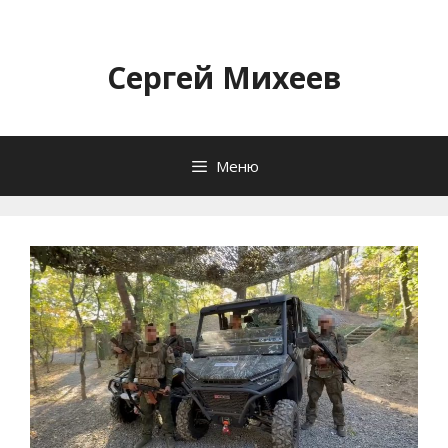
Перейти
к
содержимому
Сергей Михеев
Меню