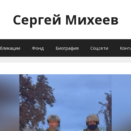
Сергей Михеев
бликации
Фонд
Биография
Соцсети
Конт