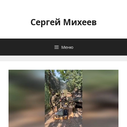
Перейти
к
содержимому
Сергей Михеев
Меню