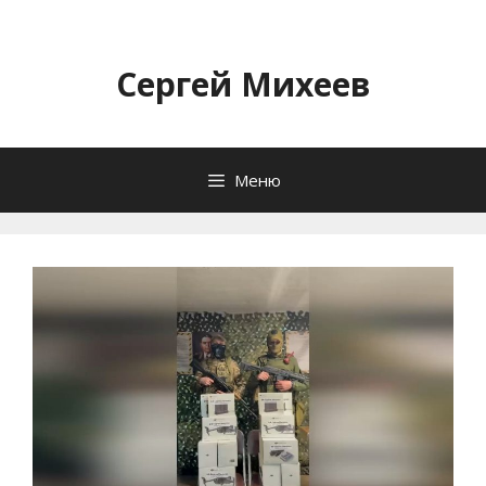
Перейти
к
содержимому
Сергей Михеев
Меню