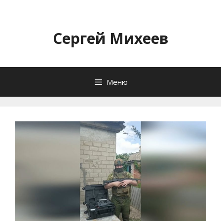
Перейти
к
содержимому
Сергей Михеев
Меню