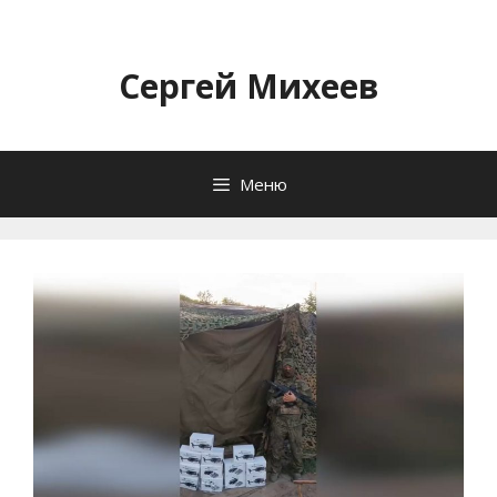
Перейти
к
содержимому
Сергей Михеев
Меню