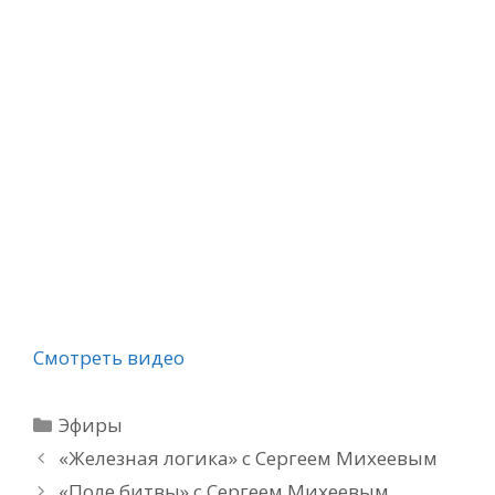
Смотреть видео
Рубрики
Эфиры
«Железная логика» с Сергеем Михеевым
«Поле битвы» с Сергеем Михеевым