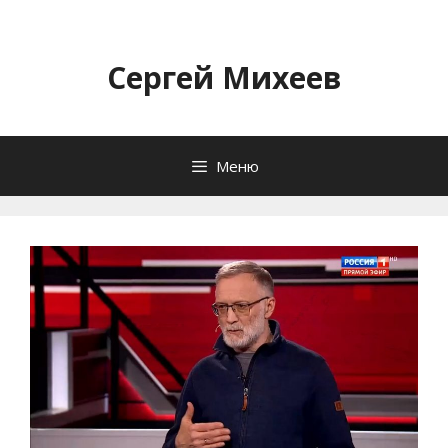
Перейти
к
содержимому
Сергей Михеев
Меню