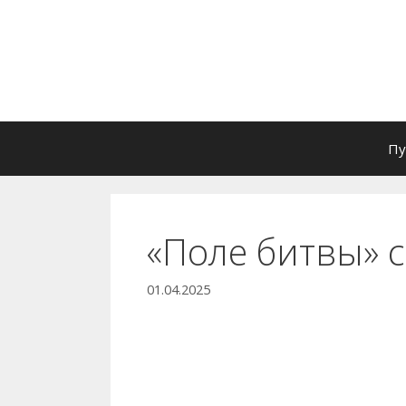
Перейти
к
содержимому
Пу
«Поле битвы» 
01.04.2025