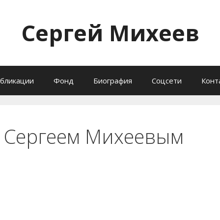
Сергей Михеев
бликации
Фонд
Биография
Соцсети
Конт
с Сергеем Михеевым