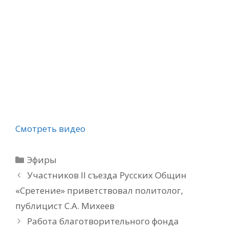
Смотреть видео
Рубрики
Эфиры
Участников II съезда Русских Общин
«Сретение» приветствовал политолог,
публицист С.А. Михеев
Работа благотворительного фонда