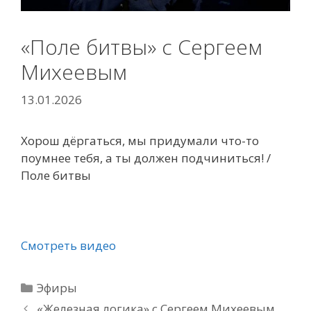
«Поле битвы» с Сергеем
Михеевым
13.01.2026
Хорош дёргаться, мы придумали что-то
поумнее тебя, а ты должен подчиниться! /
Поле битвы
Смотреть видео
Рубрики
Эфиры
«Железная логика» с Сергеем Михеевым