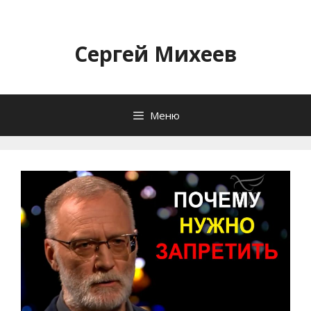
Перейти
к
содержимому
Сергей Михеев
Меню