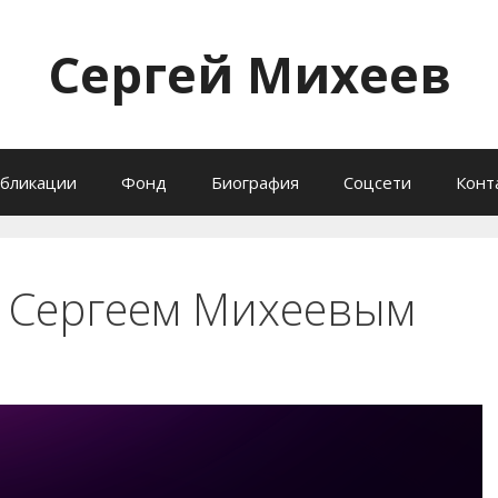
Сергей Михеев
бликации
Фонд
Биография
Соцсети
Конт
с Сергеем Михеевым