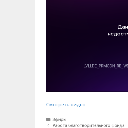
Смотреть видео
Рубрики
Эфиры
Работа благотворительного фонда