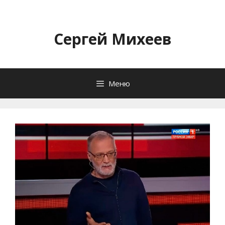
Перейти
к
содержимому
Сергей Михеев
Меню