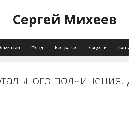
Сергей Михеев
бликации
Фонд
Биография
Соцсети
Конт
тального подчинения. Д