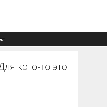
акт
ля кого-то это