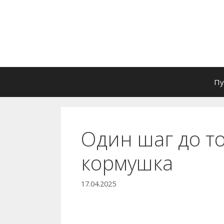
Перейти
к
содержимому
Пу
Один шаг до то
кормушка
17.04.2025